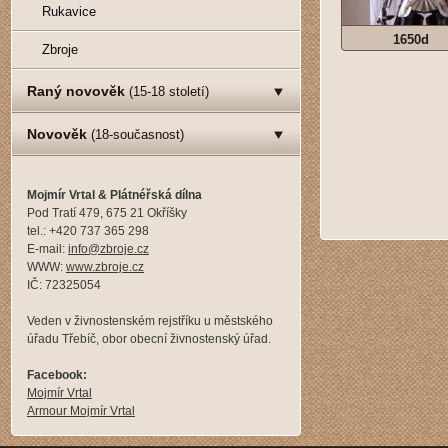
Rukavice
1650d
Zbroje
Raný novověk
(15-18 století)
Novověk
(18-současnost)
Mojmír Vrtal & Plátnéřská dílna
Pod Tratí 479, 675 21 Okříšky
tel.: +420 737 365 298
E-mail:
info@zbroje.cz
WWW:
www.zbroje.cz
IČ: 72325054
Veden v živnostenském rejstříku u městského
úřadu Třebíč, obor obecní živnostenský úřad.
Facebook:
Mojmír Vrtal
Armour Mojmír Vrtal