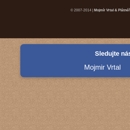
© 2007-2014 |
Mojmír Vrtal & Plátné
Sledujte ná
Mojmir Vrtal